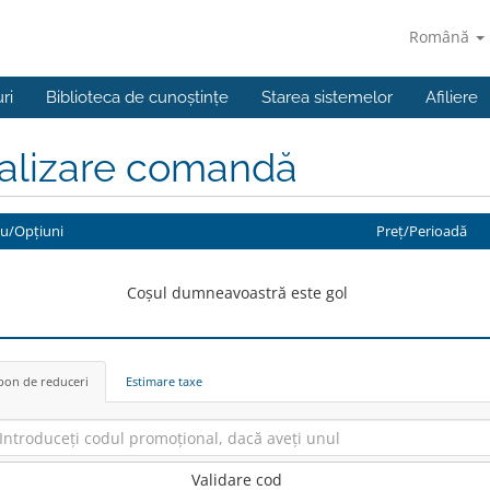
Română
ri
Biblioteca de cunoștințe
Starea sistemelor
Afiliere
nalizare comandă
iu/Opțiuni
Preț/Perioadă
Coșul dumneavoastră este gol
on de reduceri
Estimare taxe
Validare cod