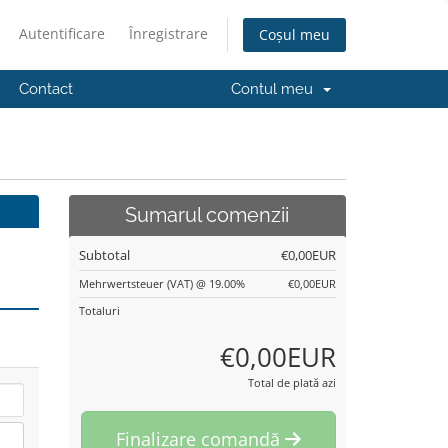
Autentificare
Înregistrare
Coșul meu
Contact
Contul meu
Sumarul comenzii
Subtotal
€0,00EUR
Mehrwertsteuer (VAT) @ 19.00%
€0,00EUR
Totaluri
€0,00EUR
Total de plată azi
Finalizare comandă