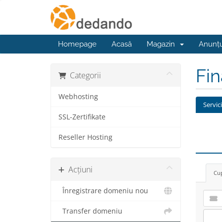
Homepage
Acasă
Magazin
Anunțu
Fi
Categorii
Webhosting
Servic
SSL-Zertifikate
Reseller Hosting
Acțiuni
Cup
Înregistrare domeniu nou
Transfer domeniu